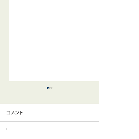
「電フェス」開
営業体制のお知
コメント
いつもお世話にな
「電材フェスティ
たり を開催の為、 
コメントを追加…