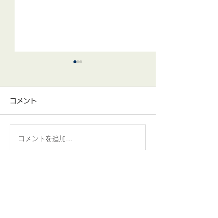
「電フェス」開
営業体制のお知
コメント
いつもお世話にな
「電材フェスティ
たり を開催の為、 
コメントを追加…
年末年始の予定/土曜日営
10月8日(水) 弊
不通 となります 
業体制変更のご案内
に関しましては、
ご注文をいただい
会社概要
社長挨拶
アクセス
社在庫のある物に
ては、10月8日(
予定となっておりま