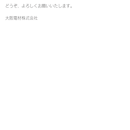
どうぞ、よろしくお願いいたします。
大阪電材株式会社