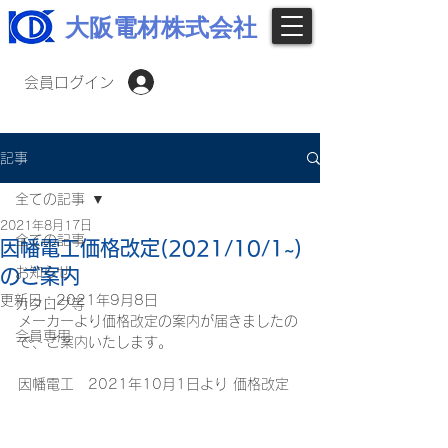
大阪電材株式会社
会員ログイン
記事
全ての記事
2021年8月17日
全ての記事
因幡電工価格改定(2021/10/1~)
お知らせ
のご案内
更新日：
2021年9月8日
カタログ等
メーカーより価格改定の案内が届きましたの
会員専用
で、ご案内いたします。
因幡電工　2021年10月1日より 価格改定