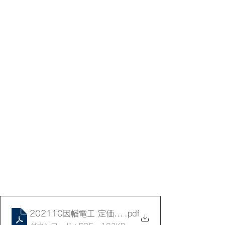
202110因幡電工 定価改定データ
.pdf