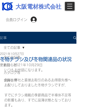
大阪電材株式会社
会員ログイン
記事
全ての記事
2021年10月27日
全ての記事
冬物チラシ及び冬物関連品の状況
更新日：
お知らせ
2021年10月29日
いつもお世話になります。
カタログ等
例年、弊社と直接お取引のあるお得意先様へ
会員専用
お配りしておりました冬物チラシですが、
すでにチラシ掲載の季節商品で半導体不足等
の影響もあり、すでに品薄状態となっており
ます。