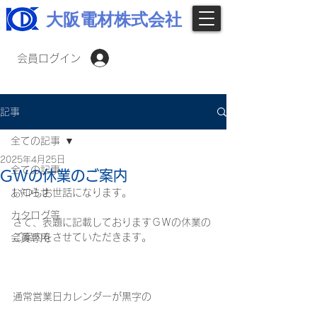
大阪電材株式会社
会員ログイン
記事
全ての記事
2025年4月25日
全ての記事
GWの休業のご案内
お知らせ
いつもお世話になります。
カタログ等
さて、表題に記載しておりますＧＷの休業の
ご案内をさせていただきます。
会員専用
通常営業日カレンダーが黒字の