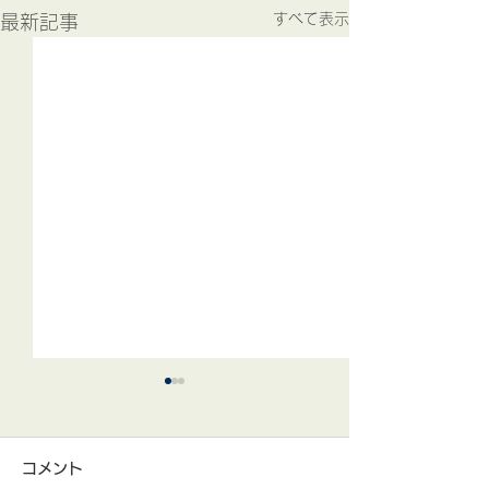
すべて表示
最新記事
「電フェス」開
営業体制のお知
コメント