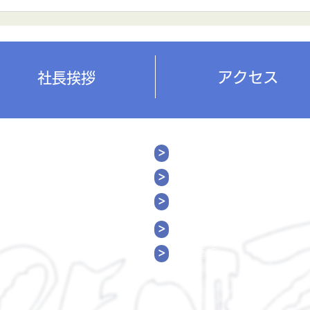
弊社
年末年始の予定/土曜日営業
当日
体制変更のご案内
まで
弊社
は、
アクセス
社長挨拶
なっ
>
​ホーム
>
​お知らせ
>
​取扱商品
AX: 072-671-8859
>
お問合わせ
>
会社
情報