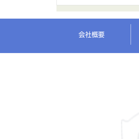
会社概要
​大阪電材株式会社
本社/高槻営業所
TEL:
072-672-4781
| F
大阪府高槻市春日町7番5号