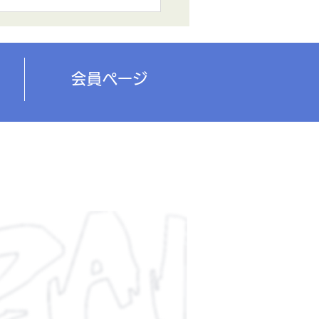
への電話は 不通 となります
の配送に関しましては、前日
にご注文をいただいており。
在庫のある物に 関しまして
10月8日(水)中に配送予定と
会員
ページ
ております。...